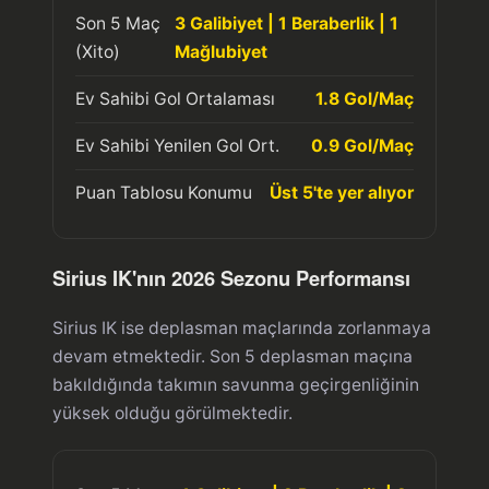
Son 5 Maç
3 Galibiyet | 1 Beraberlik | 1
(Xito)
Mağlubiyet
Ev Sahibi Gol Ortalaması
1.8 Gol/Maç
Ev Sahibi Yenilen Gol Ort.
0.9 Gol/Maç
Puan Tablosu Konumu
Üst 5'te yer alıyor
Sirius IK'nın 2026 Sezonu Performansı
Sirius IK ise deplasman maçlarında zorlanmaya
devam etmektedir. Son 5 deplasman maçına
bakıldığında takımın savunma geçirgenliğinin
yüksek olduğu görülmektedir.