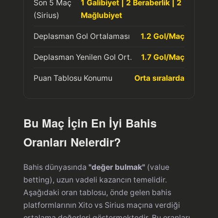
Son 5 Maç
1 Galibiyet | 2 Beraberlik | 2
(Sirius)
Mağlubiyet
Deplasman Gol Ortalaması
1.2 Gol/Maç
Deplasman Yenilen Gol Ort.
1.7 Gol/Maç
Puan Tablosu Konumu
Orta sıralarda
Bu Maç İçin En İyi Bahis
Oranları Nelerdir?
Bahis dünyasında
"değer bulmak"
(value
betting), uzun vadeli kazancın temelidir.
Aşağıdaki oran tablosu, önde gelen bahis
platformlarının Xito vs Sirius maçına verdiği
ortalama değerleri göstermektedir. Bu oranları