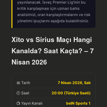
yayınlanacak. İsveç Premier Lig'inin bu
kritik karşılaşması için uzman bahis
analizimizi, oran karşılaştırmalarını ve risk
yönetimi ipuçlarını aşağıda bulabilirsiniz.
Xito vs Sirius Maçı Hangi
Kanalda? Saat Kaçta? – 7
Nisan 2026
📅 Tarih
7 Nisan 2026, Salı
🕗 Saat
20:00 (Türkiye Saati)
📺 Yayın Kanalı
beIN Sports 1