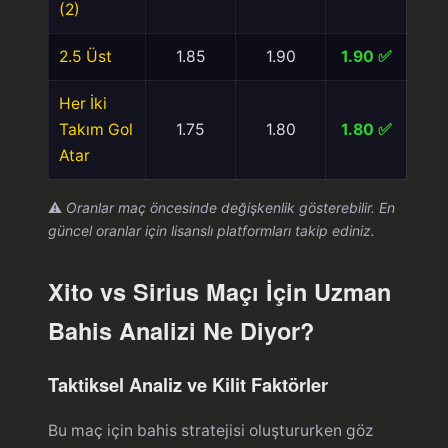
(2)
2.5 Üst
1.85
1.90
1.90 ✅
Her İki
Takım Gol
1.75
1.80
1.80 ✅
Atar
⚠️
Oranlar maç öncesinde değişkenlik gösterebilir. En
güncel oranlar için lisanslı platformları takip ediniz.
Xito vs Sirius Maçı İçin Uzman
Bahis Analizi Ne Diyor?
Taktiksel Analiz ve Kilit Faktörler
Bu maç için bahis stratejisi oluştururken göz